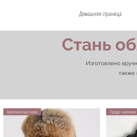
Домашняя страница
Стань об
Изготовлено вручн
также 
Бриллиантовая серия
Продукт кампании