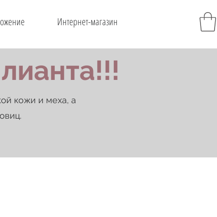
ожение
Интернет-магазин
лианта!!!
й кожи и меха, а
овиц.