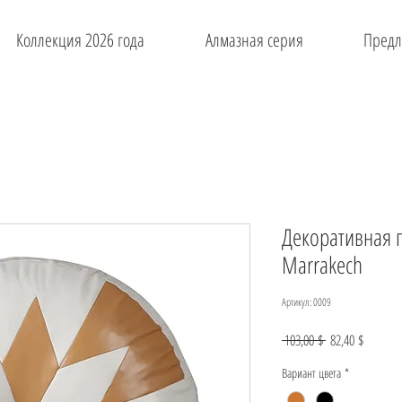
Коллекция 2026 года
Алмазная серия
Предл
Декоративная 
Marrakech
Артикул: 0009
Обычная
Спецце
 103,00 $ 
82,40 $
цена
Вариант цвета
*