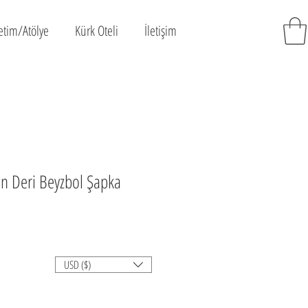
etim/Atölye
Kürk Oteli
İletişim
yan Deri Beyzbol Şapka
USD ($)