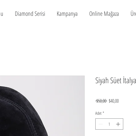
nu
Diamond Serisi
Kampanya
Online Mağaza
Ür
Siyah Süet İtal
Normal
İndirimli
 $50,00 
$40,00
Fiyat
Fiyat
Adet
*