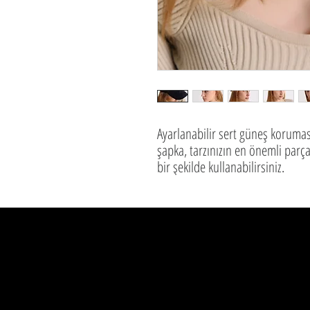
Ayarlanabilir sert güneş koruması
şapka, tarzınızın en önemli par
bir şekilde kullanabilirsiniz.