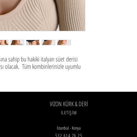
na sahip bu hakiki italyan süet derisi
çası olacak. Tüm kombinlerinizle uyumlu
VİZON KÜRK & DERİ
İLETİŞİM
İstanbul - Konya
532 614 76 25