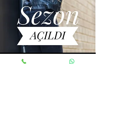
VİZON KÜRK & DERİ
İLETİŞİM
İstanbul - Konya
532 614 76 25