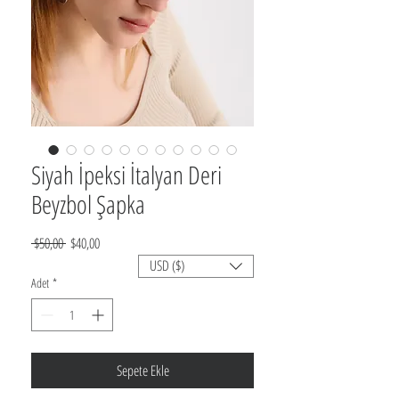
Siyah İpeksi İtalyan Deri
Beyzbol Şapka
Normal
İndirimli
 $50,00 
$40,00
Fiyat
Fiyat
USD ($)
Adet
*
Sepete Ekle