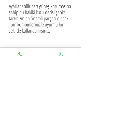
Ayarlanabilir sert güneş korumasına
sahip bu hakiki kuzu derisi şapka,
tarzınızın en önemli parçası olacak.
Tüm kombinlerinizle uyumlu bir
şekilde kullanabilirsiniz.
VİZON KÜRK & DERİ
İLETİŞİM
İstanbul - Konya
532 614 76 25